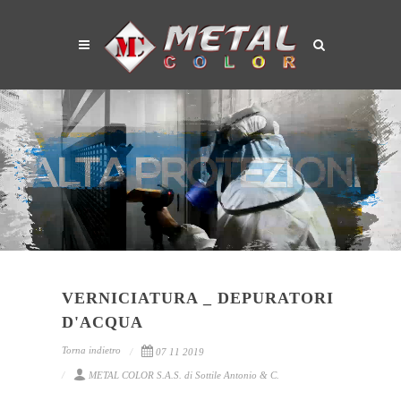
VERNICIATURA _ DEPURATORI
D'ACQUA
Torna indietro
07 11 2019
METAL COLOR S.A.S. di Sottile Antonio & C.