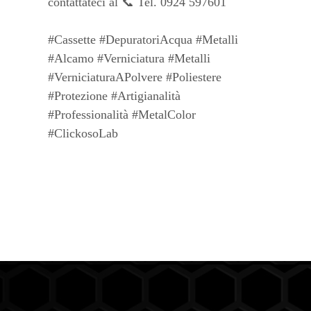
contattateci al 📞 Tel. 0924 597601
#Cassette #DepuratoriAcqua #Metalli
#Alcamo #Verniciatura #Metalli
#VerniciaturaAPolvere #Poliestere
#Protezione #Artigianalità
#Professionalità #MetalColor
#ClickosoLab